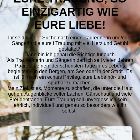
EINZIGARTIG WIE
EURE LIEBE!
Ihr seid auf der Suche nach einer Traurednerin und/oder
Sängerin die eure f Trauung mit viel Herz und Gefühl
gestaltet?
Dann bin ich genau die Richtige für euch.
Als Traurednerin und Sängerin darf ich seit vielen Jahren
Paare an einem der schönsten Tage ihres Lebens
begleiten – in den Bergen, am See oder in der Stadt.
Es
ist für mich ein echtes Privileg, eure Liebe hör- und
spürbar zu machen.
Mein Ziel ist es, Momente zu schaffen, die unter die Haut
gehen: Augenblicke voller Lachen, Gänsehaut und viele
Freudentränen. Eure Trauung soll unvergesslich sein –
ehrlich, individuell und genau so besonders wie Ihr
selbst.