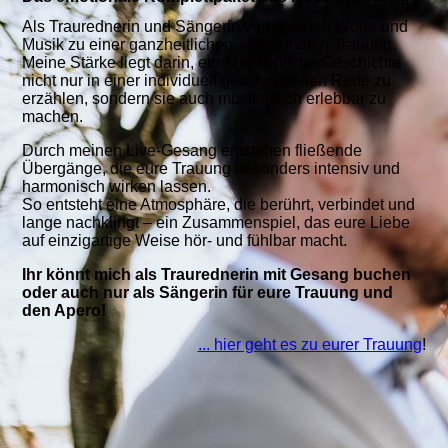
Als Traurednerin und Sängerin verbinde ich Worte und
Musik zu einer ganzheitlichen, emotionalen Trauung.
Meine Stärke liegt darin, eure persönliche Geschichte
nicht nur in einer individuell geschriebenen Rede zu
erzählen, sondern sie auch musikalisch erlebbar zu
machen.
Durch meinen Live-Gesang entstehen fließende
Übergänge, die eure Trauung besonders intensiv und
harmonisch wirken lassen.
So entsteht eine Atmosphäre, die berührt, verbindet und
lange nachklingt – ein Zusammenspiel, das eure Liebe
auf einzigartige Weise hör- und fühlbar macht.
Ihr könnt mich als Traurednerin mit Gesang buchen
oder auch nur als Sängerin für eure Trauung und
den Apero!
... hier geht es zu eurer Trauung
!