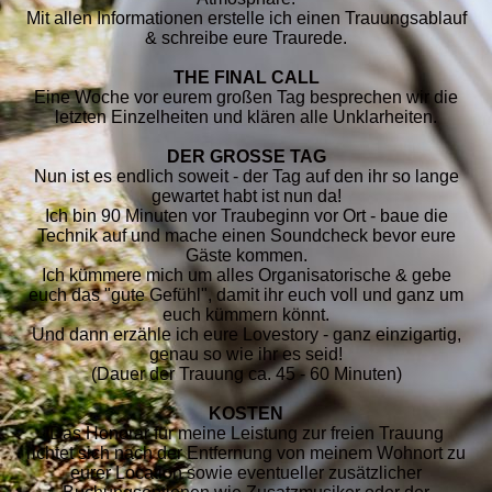
Mit allen Informationen erstelle ich einen Trauungsablauf
& schreibe eure Traurede.
THE FINAL CALL
Eine Woche vor eurem großen Tag besprechen wir die
letzten Einzelheiten und klären alle Unklarheiten.
DER GROSSE TAG
Nun ist es endlich soweit - der Tag auf den ihr so lange
gewartet habt ist nun da!
Ich bin 90 Minuten vor Traubeginn vor Ort - baue die
Technik auf und mache einen Soundcheck bevor eure
Gäste kommen.
Ich kümmere mich um alles Organisatorische & gebe
euch das "gute Gefühl", damit ihr euch voll und ganz um
euch kümmern könnt.
Und dann erzähle ich eure Lovestory - ganz einzigartig,
genau so wie ihr es seid!
(Dauer der Trauung ca. 45 - 60 Minuten)
KOSTEN
Das Honorar für meine Leistung zur freien Trauung
richtet sich nach der Entfernung von meinem Wohnort zu
eurer Location sowie eventueller zusätzlicher