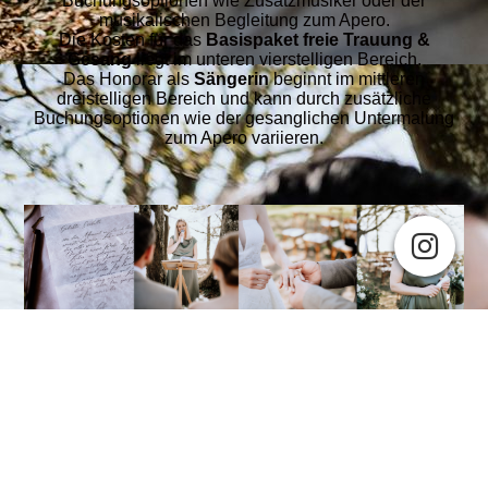
Buchungsoptionen wie Zusatzmusiker oder der
musikalischen Begleitung zum Apero.
Die Kosten für das
Basispaket freie Trauung &
Gesang
liegt im unteren vierstelligen Bereich.
Das Honorar als
Sängerin
beginnt im mittleren
dreistelligen Bereich und kann durch zusätzliche
Buchungsoptionen wie der gesanglichen Untermalung
zum Apero variieren.
Cookie-Einstellungen
Diese Webseite verwendet Cookies, um Besuchern ein optimales
Nutzererlebnis zu bieten. Bestimmte Inhalte von Drittanbietern werden
nur angezeigt, wenn die entsprechende Option aktiviert ist. Die
Datenverarbeitung kann dann auch in einem Drittland erfolgen.
Weitere Informationen hierzu in der Datenschutzerklärung.
Technisch notwendige
Diese Cookies sind zum Betrieb der Webseite notwendig, z.B. zum