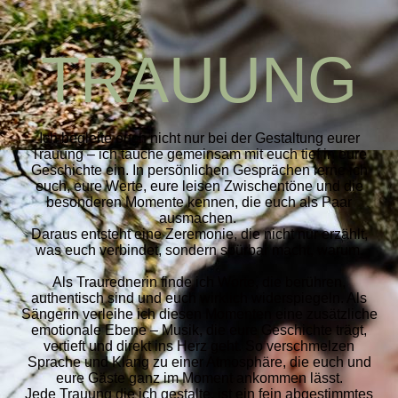
TRAUUNG
Ich begleite euch nicht nur bei der Gestaltung eurer
Trauung – ich tauche gemeinsam mit euch tief in eure
Geschichte ein. In persönlichen Gesprächen lerne ich
euch, eure Werte, eure leisen Zwischentöne und die
besonderen Momente kennen, die euch als Paar
ausmachen.
Daraus entsteht eine Zeremonie, die nicht nur erzählt,
was euch verbindet, sondern spürbar macht, warum.
Als Traurednerin finde ich Worte, die berühren,
authentisch sind und euch wirklich widerspiegeln. Als
Sängerin verleihe ich diesen Momenten eine zusätzliche
emotionale Ebene – Musik, die eure Geschichte trägt,
vertieft und direkt ins Herz geht. So verschmelzen
Sprache und Klang zu einer Atmosphäre, die euch und
eure Gäste ganz im Moment ankommen lässt.
Jede Trauung die ich gestalte, ist ein fein abgestimmtes