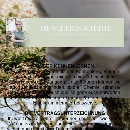
UNSER KENNENLERNEN
In einem ganz unverbindlichen Kennenlerngespräch
erfahrt ihr mehr über mich & meine Arbeit als freie
Traurednerin und Sängerin. Unter 6 Augen können wir
auch schnell herausfinden, ob die " Chemie" stimmt &
ich die Richtige für euch bin. Ich gebe euch Antworten
auf eure Fragen zur freien Trauung & einen genauen
Einblick in meine Arbeitsweise.
DIE VERTRAGSUNTERZEICHNUNG
Ihr wollt mich als eure Traurednerin buchen - wie schön!
Nun unterzeichnet ihr einen Dienstleistungsvertrag und
sichert euch somit euer Datum und meine Exklusivität für