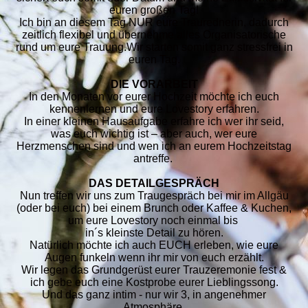
euren großen Tag!
Ich bin an diesem Tag NUR eure Traurednerin, dadurch
zeitlich flexibel und übernehme alles Organisatorische
rund um eure Trauung.Wir starten somit ganz stressfrei in
euren Tag.
DIE VORARBEIT
In den Monaten vor eurer Hochzeit möchte ich euch
kennenlernen und eure Lovestory erfahren.
In einer kleinen Hausaufgabe erfahre ich wer ihr seid,
was euch wichtig ist – aber auch, wer eure
Herzmenschen sind und wen ich an eurem Hochzeitstag
antreffe.
DAS DETAILGESPRÄCH
Nun treffen wir uns zum Traugespräch bei mir im Allgäu
(oder bei euch) bei einem Brunch oder Kaffee & Kuchen,
um eure Lovestory noch einmal bis
in´s kleinste Detail zu hören.
Natürlich möchte ich auch EUCH erleben, wie eure
Augen funkeln wenn ihr mir von euch erzählt.
Wir legen das Grundgerüst eurer Trauzeremonie fest &
ich gebe euch eine Kostprobe eurer Lieblingssong.
Und das ganz intim - nur wir 3, in angenehmer
Atmosphäre.