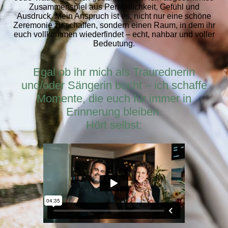
Zusammenspiel aus Persönlichkeit, Gefühl und
Ausdruck. Mein Anspruch ist es, nicht nur eine schöne
Zeremonie zu schaffen, sondern einen Raum, in dem ihr
euch vollkommen wiederfindet – echt, nahbar und voller
Bedeutung.
Egal ob ihr mich als Traurednerin
und/oder Sängerin bucht – ich schaffe
Momente, die euch für immer in
Erinnerung bleiben.
Hört selbst: