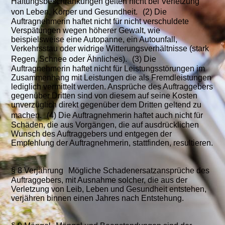
Haftungsbeschränkungen gelten nicht bei Verletzung
von Leben, Körper und Gesundheit. (2) Die
Auftragnehmerin haftet nicht für nicht verschuldete
Verspätungen wegen höherer Gewalt, wie
beispielsweise eine Autopanne, ein Autounfall,
Verkehrsstau oder widrige Witterungsverhältnisse (stark
Regen, Schnee oder Ähnliches). (3) Die
Auftragnehmerin haftet nicht für Leistungsstörungen im
Zusammenhang mit Leistungen die als Fremdleistungen
lediglich vermittelt werden. Ansprüche des Auftraggebers
gegenüber Dritten sind von diesem auf seine Kosten
unverzüglich direkt gegenüber dem Dritten geltend zu
machen. (4) Die Auftragnehmerin haftet auch nicht für
Schäden, die aus Vorgängen, die auf ausdrücklichen
Wunsch des Auftraggebers und entgegen der
Empfehlung der Auftragnehmerin, stattfinden, resultieren.
§ 8 Verjährung Mögliche Schadenersatzansprüche des
Auftraggebers, mit Ausnahme solcher, die aus der
Verletzung von Leib, Leben und Gesundheit entstehen,
verjähren binnen einen Jahres nach Entstehung.