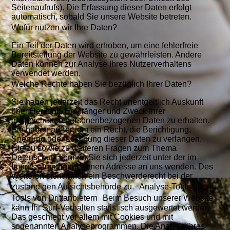
Seitenaufrufs). Die Erfassung dieser Daten erfolgt
automatisch, sobald Sie unsere Website betreten.
Wofür nutzen wir Ihre Daten?
Ein Teil der Daten wird erhoben, um eine fehlerfreie
Bereitstellung der Website zu gewährleisten. Andere
Daten können zur Analyse Ihres Nutzerverhaltens
verwendet werden.
Welche Rechte haben Sie bezüglich Ihrer Daten?
Sie haben jederzeit das Recht unentgeltlich Auskunft
über Herkunft, Empfänger und Zweck Ihrer
gespeicherten personenbezogenen Daten zu erhalten.
Sie haben außerdem ein Recht, die Berichtigung,
Sperrung oder Löschung dieser Daten zu verlangen.
Hierzu sowie zu weiteren Fragen zum Thema
Datenschutz können Sie sich jederzeit unter der im
Impressum angegebenen Adresse an uns wenden. Des
Weiteren steht Ihnen ein Beschwerderecht bei der
zuständigen Aufsichtsbehörde zu. Analyse-Tools und
Tools von Drittanbietern Beim Besuch unserer Website
kann Ihr Surf-Verhalten statistisch ausgewertet werden.
Das geschieht vor allem mit Cookies und mit
sogenannten Analyseprogrammen. Die Analyse Ihres