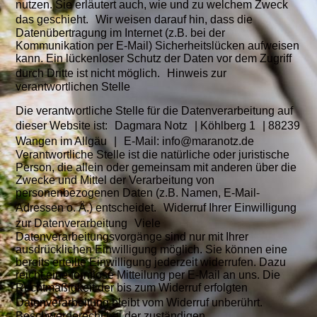
nutzen. Sie erläutert auch, wie und zu welchem Zweck
das geschieht. Wir weisen darauf hin, dass die
Datenübertragung im Internet (z.B. bei der
Kommunikation per E-Mail) Sicherheitslücken aufweisen
kann. Ein lückenloser Schutz der Daten vor dem Zugriff
durch Dritte ist nicht möglich. Hinweis zur
verantwortlichen Stelle
Die verantwortliche Stelle für die Datenverarbeitung auf
dieser Website ist: Dagmara Notz | Köhlberg 1 | 88239
Wangen im Allgäu | E-Mail: info@maranotz.de
Verantwortliche Stelle ist die natürliche oder juristische
Person, die allein oder gemeinsam mit anderen über die
Zwecke und Mittel der Verarbeitung von
personenbezogenen Daten (z.B. Namen, E-Mail-
Adressen o. Ä.) entscheidet. Widerruf Ihrer Einwilligung
zur Datenverarbeitung Viele
Datenverarbeitungsvorgänge sind nur mit Ihrer
ausdrücklichen Einwilligung möglich. Sie können eine
bereits erteilte Einwilligung jederzeit widerrufen. Dazu
reicht eine formlose Mitteilung per E-Mail an uns. Die
Rechtmäßigkeit der bis zum Widerruf erfolgten
Datenverarbeitung bleibt vom Widerruf unberührt.
Beschwerderecht bei der zuständigen