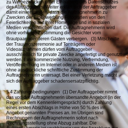
zu Werbezwecken unter Einhaltung des Datenschutzes
des Auftraggebers. Weiter erklärt sich der Auftraggeber
damit einverstanden, dass die Auftragnehmerin zu
Zwecken der Eigenwerbung Fotografien von den
Feierlichkeiten auf Ihrer Homepage und in sozialen
Medien veröffentlichen darf. Die Auftragnehmerin wird
ohne vorherige Zustimmung die Gesichter vom
Brautpaar oder deren Gästen verbergen. (3) Mitschnitte
der Trauungszeremonie auf Tonträgern oder
Videoaufnahmen dürfen vom Auftraggeber
ausschließlich für private Zwecke angefertigt und genutzt
werden. Eine kommerzielle Nutzung, Verfremdung,
Veröffentlichung im Internet oder in anderen Medien ist
ohne ausdrückliche schriftliche Zustimmung der
Auftragnehmerin untersagt. Bei einer Verletzung macht
sich der Auftraggeber schadensersatzpflichtig.
§ 4 Zahlungsbedingungen (1) Der Auftraggeber nimmt
das von der Auftragnehmerin übersandte Angebot (in der
Regel vor dem Kennenlerngespräch) durch Zahlung
eines ersten Abschlags in Höhe von 50 % des im
Angebot genannten Preises an. Im Übrigen sind
Rechnungen der Auftragnehmerin sofort nach
Rechnungsstellung ohne Abzug zahlbar. Die