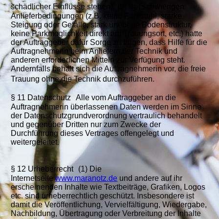
schädlicher Einflüsse stehen. (3) Bei schwierigen
Anlieferbedingungen (z.B. keine Fahrstuhl, starke
Steigung oder Gefälle, stark unebene Bodenstruktur,
keine Parkmöglichkeit direkt am Trauungsort, etc.) hatte
der Auftraggeber dafür Sorge zu tragen, dass Hilfe für die
Auftragnehmerin beim Anliefern der Technik und
anderen erforderlichen Mitteln zur Verfügung steht.
Andernfalls behält sich die Auftragnehmerin vor, die freie
Trauung ohne die Technik durchzuführen.
§ 11 Datenschutz Alle vom Auftraggeber an die
Auftragnehmerin überlassenen Daten werden im Sinne
der Datenschutzgrundverordnung vertraulich behandelt
und gegenüber Dritten nur zum Zwecke der
Durchführung dieses Vertrages offengelegt und
weitergeleitet.
§ 12 Urheberrecht (1) Die
Internetseite
www.maranotz.de
und andere auf ihr
erscheinenden Inhalte wie Textbeiträge, Grafiken, Logos
etc. sind urheberrechtlich geschützt. Insbesondere ist
damit die Veröffentlichung, Vervielfältigung, Wiedergabe,
Nachbildung, Übertragung oder Verbreitung der Inhalte