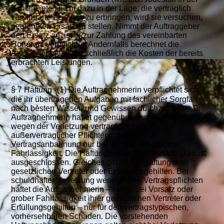
Familie, etc.) nicht dazu in der Lage, die vertraglich
vereinbarte Leistung zu erbringen, wird sie versuchen,
geeigneten Ersatz zu stellen. Nimmt der Auftraggeber
den Ersatz an, ist er zur Zahlung des vereinbarten
Honorars verpflichtet. Andernfalls berechnet die
Auftragnehmerin ausschließlich die Kosten der bereits
erbrachten Leistungen.
§ 7 Haftung (1) Die Auftragnehmerin verpflichtet sich,
die ihr übertragenen Aufgaben mit fachlicher Sorgfalt
nach besten Wissen und Gewissen durchzuführen. Die
Auftragnehmerin haftet gegenüber dem Auftraggeber
wegen der Verletzung vertraglicher oder
außervertraglicher Pflichten oder bei der
Vertragsanbahnung nur bei Vorsatz oder grober
Fahrlässigkeit. Die Haftung für leichte Fahrlässigkeit ist
ausgeschlossen. Gleiches gilt für die Haftung ihrer
gesetzlichen Vertreter oder Erfüllungsgehilfen. Bei
schuldhafter Verletzung wesentlicher Vertragspflichten
haftet die Auftragnehmerin – außer bei Vorsatz oder
grober Fahrlässigkeit ihrer gesetzlichen Vertreter oder
Erfüllungsgehilfen – nur für den vertragstypischen,
vorhersehbaren Schaden. Die vorstehenden