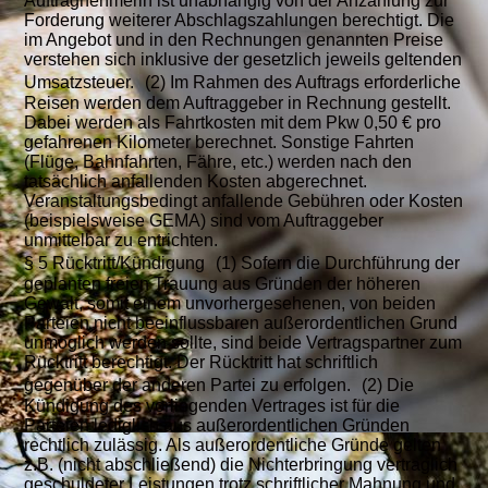
Auftragnehmerin ist unabhängig von der Anzahlung zur
Forderung weiterer Abschlagszahlungen berechtigt. Die
im Angebot und in den Rechnungen genannten Preise
verstehen sich inklusive der gesetzlich jeweils geltenden
Umsatzsteuer. (2) Im Rahmen des Auftrags erforderliche
Reisen werden dem Auftraggeber in Rechnung gestellt.
Dabei werden als Fahrtkosten mit dem Pkw 0,50 € pro
gefahrenen Kilometer berechnet. Sonstige Fahrten
(Flüge, Bahnfahrten, Fähre, etc.) werden nach den
tatsächlich anfallenden Kosten abgerechnet.
Veranstaltungsbedingt anfallende Gebühren oder Kosten
(beispielsweise GEMA) sind vom Auftraggeber
unmittelbar zu entrichten.
§ 5 Rücktritt/Kündigung (1) Sofern die Durchführung der
geplanten freien Trauung aus Gründen der höheren
Gewalt, somit einem unvorhergesehenen, von beiden
Parteien nicht beeinflussbaren außerordentlichen Grund
unmöglich werden sollte, sind beide Vertragspartner zum
Rücktritt berechtigt. Der Rücktritt hat schriftlich
gegenüber der anderen Partei zu erfolgen. (2) Die
Kündigung des vorliegenden Vertrages ist für die
Parteien lediglich aus außerordentlichen Gründen
rechtlich zulässig. Als außerordentliche Gründe gelten
z.B. (nicht abschließend) die Nichterbringung vertraglich
geschuldeter Leistungen trotz schriftlicher Mahnung und