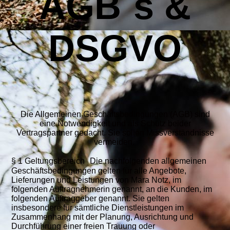
AGB´s &
DSGVO
Die Allgemeinen Geschäftsbedingungen (AGB) sind
eine Notwendigkeit und als Schutz beider
Vertragspartner gedacht.
Sie sollen Missverständnisse
vermeiden.
§ 1 Geltungsbereich Die nachfolgenden allgemeinen
Geschäftsbedingungen gelten für alle Angebote,
Lieferungen und Leistungen von Mara Notz, im
folgenden Auftragnehmerin genannt, an die Kunden, im
folgenden Auftraggeber genannt. Sie gelten
insbesondere für sämtliche Dienstleistungen im
Zusammenhang mit der Planung, Ausrichtung und
Durchführung einer freien Trauung oder