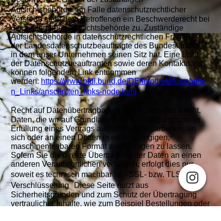
Aufsichtsbehörde Im Falle datenschutzrechtlicher
Verstöße steht dem Betroffenen ein Beschwerderecht bei
der zuständigen Aufsichtsbehörde zu. Zuständige
Aufsichtsbehörde in datenschutzrechtlichen Fragen ist
der Landesdatenschutzbeauftragte des Bundeslandes,
in dem unser Unternehmen seinen Sitz hat. Eine Liste
der Datenschutzbeauftragten sowie deren Kontaktdaten
können folgendem Link entnommen
werden:
https://www.bfdi.bund.de/DE/Infothek/Anschrifte
n_Links/anschriften_links-node.html
.
Recht auf Datenübertragbarkeit Sie haben das Recht,
Daten, die wir auf Grundlage Ihrer Einwilligung oder in
Erfüllung eines Vertrags automatisiert verarbeiten, an
sich oder an einen Dritten in einem gängigen,
maschinenlesbaren Format aushändigen zu lassen.
Sofern Sie die direkte Übertragung der Daten an einen
anderen Verantwortlichen verlangen, erfolgt dies nur,
soweit es technisch machbar ist. SSL- bzw. TLS-
Verschlüsselung Diese Seite nutzt aus
Sicherheitsgründen und zum Schutz der Übertragung
vertraulicher Inhalte, wie zum Beispiel Bestellungen oder
Cookie-Einstellungen
Anfragen, die Sie an uns als Seitenbetreiber senden,
Diese Webseite verwendet Cookies, um Besuchern ein optimales