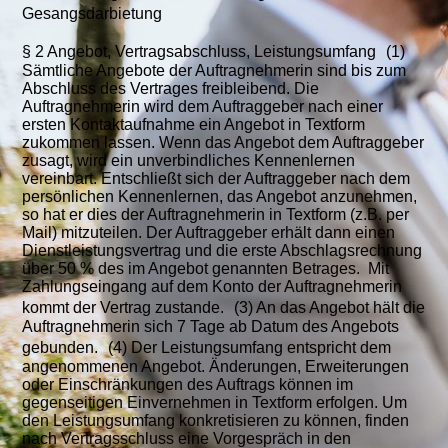
Gesangsdarbietung
§ 2 Angebot, Vertragsabschluss, Leistungsumfang (1)
Sämtliche Angebote der Auftragnehmerin sind bis zum
Abschluss des Vertrages freibleibend. Die
Auftragnehmerin wird dem Auftraggeber nach einer
ersten Kontaktaufnahme ein Angebot in Textform
zukommen lassen. Wenn das Angebot dem Auftraggeber
zusagt, wird ein unverbindliches Kennenlernen
vereinbart. Entschließt sich der Auftraggeber nach dem
persönlichen Kennenlernen, das Angebot anzunehmen,
so hat er dies der Auftragnehmerin in Textform (z.B. per
Mail) mitzuteilen. Der Auftraggeber erhält dann einen
Dienstleistungsvertrag und die erste Abschlagsrechnung
über 50 % des im Angebot genannten Betrages. Mit
Zahlungseingang auf dem Konto der Auftragnehmerin
kommt der Vertrag zustande. (3) An das Angebot hält die
Auftragnehmerin sich 7 Tage ab Datum des Angebots
gebunden. (4) Der Leistungsumfang entspricht dem
angenommenen Angebot. Änderungen, Erweiterungen
oder Einschränkungen des Auftrags können im
gegenseitigen Einvernehmen in Textform erfolgen. Um
den Leistungsumfang konkretisieren zu können, finden
nach Vertragsschluss eine Vorgespräch in den