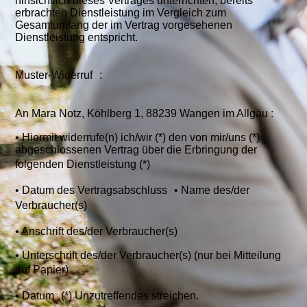
hinsichtlich dieses Vertrages unterrichten, bereits
erbrachten Dienstleistung im Vergleich zum
Gesamtumfang der im Vertrag vorgesehenen
Dienstleistung entspricht.
Muster-Widerruf :
An Mara Notz, Köhlberg 1, 88239 Wangen im Allgäu :
• Hiermit widerrufe(n) ich/wir (*) den von mir/uns (*)
abgeschlossenen Vertrag über die Erbringung der
folgenden Dienstleistung (*)
• Datum des Vertragsabschluss • Name des/der
Verbraucher(s)
• Anschrift des/der Verbraucher(s)
• Unterschrift des/der Verbraucher(s) (nur bei Mitteilung
auf Papier)
• Datum (*) Unzutreffendes streichen.