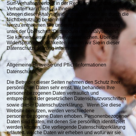
Surf-Verhaltens erfolgt in der Regel anonym; das Surf-
Verhalten kann nicht zu Ihnen zurückverfolgt werden. Sie
können dieser Analyse widersprechen oder sie durch die
Nichtbenutzung bestimmter Tools verhindern. Details
hierzu entnehmen Sie unserer Datenschutzerklärung
unter der Überschrift “Drittmodule und Analysetools”.
Sie können dieser Analyse widersprechen. Über die
Widerspruchsmöglichkeiten werden wir Sie in dieser
Datenschutzerklärung informieren.
Allgemeine Hinweise und Pflichtinformationen
Datenschutz
Die Betreiber dieser Seiten nehmen den Schutz Ihrer
persönlichen Daten sehr ernst. Wir behandeln Ihre
personenbezogenen Daten vertraulich und
entsprechend der gesetzlichen Datenschutzvorschriften
sowie dieser Datenschutzerklärung. Wenn Sie diese
Website benutzen, werden verschiedene
personenbezogene Daten erhoben. Personenbezogene
Daten sind Daten, mit denen Sie persönlich identifiziert
werden können. Die vorliegende Datenschutzerklärung
erläutert, welche Daten wir erheben und wofür wir sie