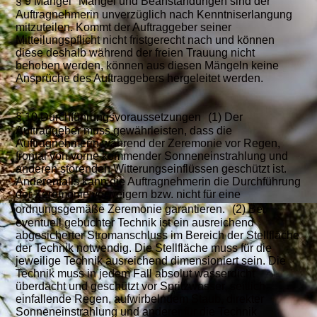
§ 9 Mängel Mängel und Beanstandungen sind der
Auftragnehmerin unverzüglich nach Kenntniserlangung
mitzuteilen. Kommt der Auftraggeber seiner
Mitteilungspflicht nicht fristgerecht nach und können
diese deshalb während der freien Trauung nicht
behoben werden, können aus diesen Mängeln keine
Ansprüche des Auftraggebers hergeleitet werden.
§ 10 Durchführungsvoraussetzungen (1) Der
Auftraggeber muss gewährleisten, dass die
Auftragnehmerin während der Zeremonie vor Regen,
frontal von vorne kommender Sonneneinstrahlung und
anderen störenden Witterungseinflüssen geschützt ist.
Anderenfalls kann die Auftragnehmerin die Durchführung
der Zeremonie verweigern bzw. nicht für eine
ordnungsgemäße Zeremonie garantieren. (2) Bei
eventuell gebuchter Technik ist ein ausreichend
abgesicherter Stromanschluss im Bereich der Stellfläche
der Technik notwendig. Die Stellfläche muss für die
jeweilige Technik ausreichend dimensioniert sein. Die
Technik muss in jedem Fall absolut wasserdicht
überdacht und geschützt vor Spritzwasser, seitlich
einfallende Regen, aufwirbelndem Staub, direkter
Sonneneinstrahlung und anderer für die Technik