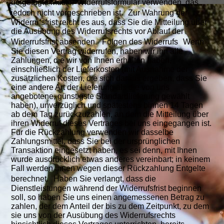
beigefügte Muster-Widerrufsformular verwenden, das
jedoch nicht vorgeschrieben ist. Zur Wahrung der
Widerrufsfrist reicht es aus, dass Sie die Mitteilung über
die Ausübung des Widerrufsrechts vor Ablauf der
Widerrufsfrist absenden. Folgen des Widerrufs Wenn
Sie diesen Vertrag widerrufen, haben wir ihn alle
Zahlungen, die wir von Ihnen erhalten haben,
einschließlich der Lieferkosten (mit Ausnahme der
zusätzlichen Kosten, die sich daraus ergeben, dass Sie
eine andere Art der Lieferung als die von uns
angebotene, günstigste Standardlieferung gewählt
haben), unverzüglich und spätestens binnen 14 Tagen
ab dem Tag zurückzuzahlen, an dem die Mitteilung über
ihren Widerruf dieses Vertrages bei uns eingegangen ist.
Für die Rückzahlung verwenden wir dasselbe
Zahlungsmittel, dass Sie bei der ursprünglichen
Transaktion eingesetzt haben, es sei denn, mit Ihnen
wurde ausdrücklich etwas anderes vereinbart; in keinem
Fall werden Ihnen wegen dieser Rückzahlung Entgelte
berechnet. Haben Sie verlangt, dass die
Dienstleistungen während der Widerrufsfrist beginnen
soll, so haben Sie uns einen angemessenen Betrag zu
zahlen, der dem Anteil der bis zu dem Zeitpunkt, zu dem
sie uns von der Ausübung des Widerrufsrechts