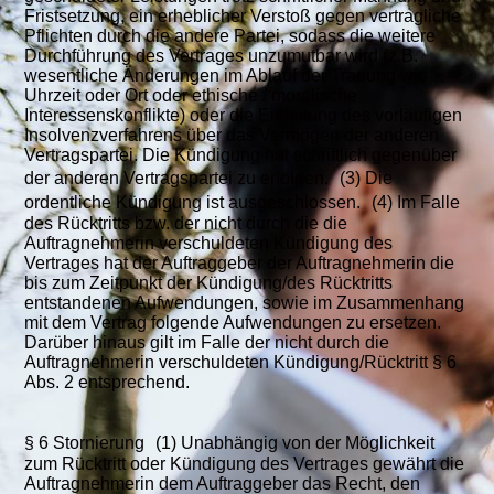
Fristsetzung, ein erheblicher Verstoß gegen vertragliche
Pflichten durch die andere Partei, sodass die weitere
Durchführung des Vertrages unzumutbar wird (z.B.
wesentliche Änderungen im Ablauf der Trauung wie
Uhrzeit oder Ort oder ethische / moralische
Interessenskonflikte) oder die Einleitung des vorläufigen
Insolvenzverfahrens über das Vermögen der anderen
Vertragspartei. Die Kündigung hat schriftlich gegenüber
der anderen Vertragspartei zu erfolgen. (3) Die
ordentliche Kündigung ist ausgeschlossen. (4) Im Falle
des Rücktritts bzw. der nicht durch die die
Auftragnehmerin verschuldeten Kündigung des
Vertrages hat der Auftraggeber der Auftragnehmerin die
bis zum Zeitpunkt der Kündigung/des Rücktritts
entstandenen Aufwendungen, sowie im Zusammenhang
mit dem Vertrag folgende Aufwendungen zu ersetzen.
Darüber hinaus gilt im Falle der nicht durch die
Auftragnehmerin verschuldeten Kündigung/Rücktritt § 6
Abs. 2 entsprechend.
§ 6 Stornierung (1) Unabhängig von der Möglichkeit
zum Rücktritt oder Kündigung des Vertrages gewährt die
Auftragnehmerin dem Auftraggeber das Recht, den