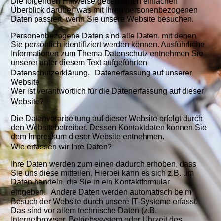
Die folgenden Hinweise geben einen einfachen
Überblick darüber, was mit Ihren personenbezogenen
Daten passiert, wenn Sie unsere Website besuchen.
Personenbezogene Daten sind alle Daten, mit denen
Sie persönlich identifiziert werden können. Ausführliche
Informationen zum Thema Datenschutz entnehmen Sie
unserer unter diesem Text aufgeführten
Datenschutzerklärung. Datenerfassung auf unserer
Website
Wer ist verantwortlich für die Datenerfassung auf dieser
Website?
Die Datenverarbeitung auf dieser Website erfolgt durch
den Websitebetreiber. Dessen Kontaktdaten können Sie
dem Impressum dieser Website entnehmen.
Wie erfassen wir Ihre Daten?
Ihre Daten werden zum einen dadurch erhoben, dass
Sie uns diese mitteilen. Hierbei kann es sich z.B. um
Daten handeln, die Sie in ein Kontaktformular
eingeben. Andere Daten werden automatisch beim
Besuch der Website durch unsere IT-Systeme erfasst.
Das sind vor allem technische Daten (z.B.
Internetbrowser, Betriebssystem oder Uhrzeit des