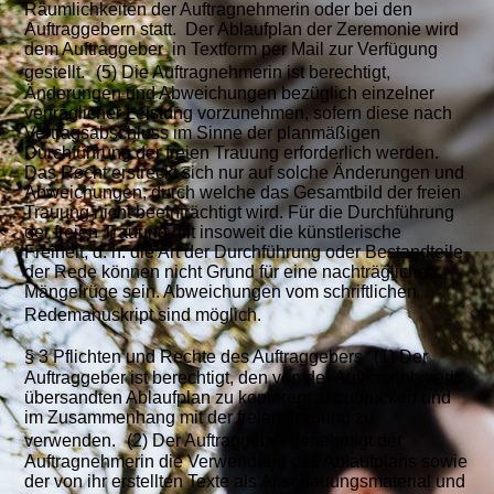
Räumlichkeiten der Auftragnehmerin oder bei den
Auftraggebern statt. Der Ablaufplan der Zeremonie wird
dem Auftraggeber in Textform per Mail zur Verfügung
gestellt. (5) Die Auftragnehmerin ist berechtigt,
Änderungen und Abweichungen bezüglich einzelner
vertraglicher Leistung vorzunehmen, sofern diese nach
Vertragsabschluss im Sinne der planmäßigen
Durchführung der freien Trauung erforderlich werden.
Das Recht erstreckt sich nur auf solche Änderungen und
Abweichungen, durch welche das Gesamtbild der freien
Trauung nicht beeinträchtigt wird. Für die Durchführung
der freien Trauung gilt insoweit die künstlerische
Freiheit, d. h. die Art der Durchführung oder Bestandteile
der Rede können nicht Grund für eine nachträgliche
Mängelrüge sein. Abweichungen vom schriftlichen
Redemanuskript sind möglich.
§ 3 Pflichten und Rechte des Auftraggebers (1) Der
Auftraggeber ist berechtigt, den von der Auftragnehmerin
übersandten Ablaufplan zu kopieren, abzudrucken und
im Zusammenhang mit der freien Trauung zu
verwenden. (2) Der Auftraggeber genehmigt der
Auftragnehmerin die Verwendung des Ablaufplans sowie
der von ihr erstellten Texte als Anschauungsmaterial und