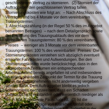
geschlossenen Vertrag zu stornieren. (2) Storniert der
Auftraggeber den geschlossenen Vertrag fallen
Stornierungskosten wie folgt an: – Nach Abschluss des
Vertrages und bis 4 Monate vor dem vereinbarten
Trauungstermin:
1. Abschlagszahlung (in der Regel 50 % des im Angebot
benannten Betrages) – nach dem Detailgespräch sowie
der Erstellung des Trauungsablaufs des vor dem
vereinbarten Trauungstermin: 80 % des vereinbarten
Preises – weniger als 3 Monate vor dem vereinbarten
Trauungstermin: 100 % des vereinbarten Preises Die
Stornierungskosten verstehen sich abzüglich eventuell
ersparter Fahrtkosten und Aufwendungen. Bei den
Stornierungskosten wurde berücksichtigt, dass in den
angegebenen Zeiträumen ein entsprechender
Arbeitsaufwand bereits angefallen ist und insbesondere
ab einem gewissen Zeitpunkt der Termin für die Trauung
durch die Auftragnehmerin nicht anderweitig vergeben
werden kann. Dem Auftraggeber bleibt es jedoch
unbenommen nachzuweisen, dass ein Schaden
überhaupt nicht entstanden oder wesentlich niedriger als
die in Abs. 2 genannte Pauschale ist. (3) Ist die
Auftragnehmerin infolge von Krankheit, Unfall oder
anderen wichtigen Gründen (wie z.B. Todesfall in der