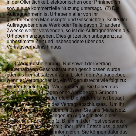
in der Öffentlichkeit, elektronischen oder Printmedien
sowie eine kommerzielle Nutzung untersagt. (2) Die
Auftragnehmerin ist Urheberin aller von ihr
geschriebenen Manuskripte und Geschichten. Sollte der
Auftraggeber diese Werk oder Teile davon für andere
Zwecke weiter verwenden, so ist die Auftragnehmerin als
Urheberin anzugeben. Dies gilt zeitlich unbegrenzt auf
unbestimmte Zeit und insbesondere über das
Vertragsverhältnis hinaus.
§ 13 Widerrufsbelehrung Nur soweit der Vertrag
außerhalb von Geschäftsräumen geschlossen wurde
oder als Fernabsatzvertrag gilt, steht dem Auftraggeber,
wenn er Verbraucher ist, ein Widerrufsrecht wie folgt zu:
Widerrufsbelehrung Widerrufsrecht Sie haben das
Recht, binnen 14 Tagen ohne Angabe von Gründen
diesen Vertrag zu widerrufen. Die Widerrufsfrist beträgt
14 Tage ab dem Tag des Vertragsabschlusses. Um ihr
Widerrufsrecht auszuüben, müssen Sie uns (Mara Notz,
Köhlberg 1, 88239 Wangen im Allgäu) mittels einer
eindeutigen Erklärung (z. B. ein mit der Post versandter
Brief, Telefax oder E-Mail) über Ihren Entschluss, diesen
Vertrag zu widerrufen, informieren. Sie können dafür das