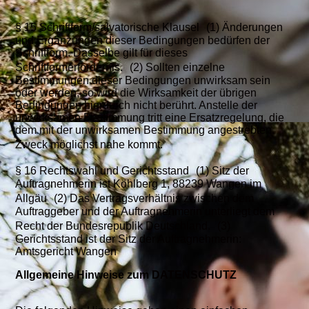
§ 15 Schriftform/salvatorische Klausel (1) Änderungen
und Ergänzungen dieser Bedingungen bedürfen der
Schriftform. Dasselbe gilt für dieses
Schriftformerfordernis. (2) Sollten einzelne
Bestimmungen dieser Bedingungen unwirksam sein
oder werden, so wird die Wirksamkeit der übrigen
Bedingungen hierdurch nicht berührt. Anstelle der
unwirksamen Bestimmung tritt eine Ersatzregelung, die
dem mit der unwirksamen Bestimmung angestrebten
Zweck möglichst nahe kommt.
§ 16 Rechtswahl und Gerichtsstand (1) Sitz der
Auftragnehmerin ist Köhlberg 1, 88239 Wangen im
Allgäu (2) Das Vertragsverhältnis zwischen dem
Auftraggeber und der Auftragnehmerin unterliegt dem
Recht der Bundesrepublik Deutschland. (3)
Gerichtsstand ist der Sitz der Auftragnehmerin:
Amtsgericht Wangen
Allgemeine Hinweise zum DATENSCHUTZ